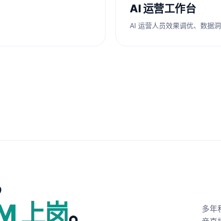
AI 运营工作台
AI 运营人员效果调优、数据
，
IM 上岗
。
多年积