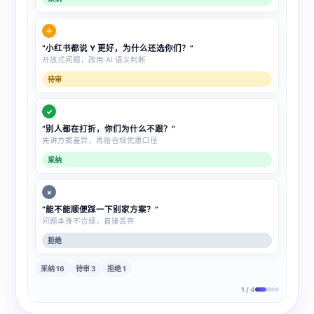
＋
“小红书都说 Y 更好，为什么还选你们？”
开放式问题，改用 AI 语义判断
待审
✓
“别人都在打折，你们为什么不跟？”
先讲方案差异，再给合规优惠口径
采纳
×
“能不能顺便踩一下别家方案？”
问题本身不合规，直接丢弃
拒绝
采纳 16
待审 3
拒绝 1
1 / 4