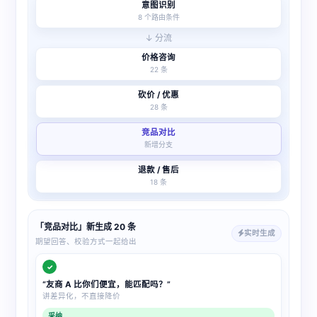
意图识别
8 个路由条件
↓ 分流
价格咨询
22 条
砍价 / 优惠
28 条
竞品对比
新增分支
退款 / 售后
18 条
「竞品对比」新生成 20 条
实时生成
期望回答、校验方式一起给出
✓
“友商 A 比你们便宜，能匹配吗？”
讲差异化，不直接降价
采纳