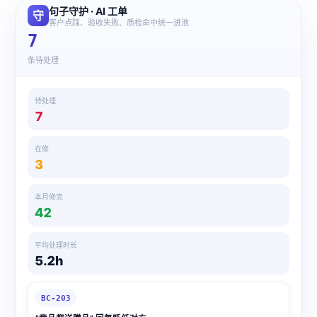
句子守护 · AI 工单
守
客户点踩、验收失败、质检命中统一进池
7
条待处理
待处理
7
在修
3
本月修完
42
平均处理时长
5.2h
BC-203