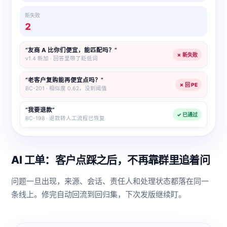
新失败
2
“友商 A 比你们便宜，能匹配吗？”
✗ 新失败
v1.4 新加 · 回答里带了贬低词
“老客户复购能再便宜点吗？”
✗ 回 PE
BC-201 · 相似度 0.62，没到阈值
“我要退款”
✓ 已通过
BC-198 · 退款转人工流程已恢复
AI 工单：客户点踩之后，不再靠群里追着问
问题一旦出现，来源、会话、责任人和处理状态都落在同一
条线上。修完自动回流到回归集，下次发版继续盯。