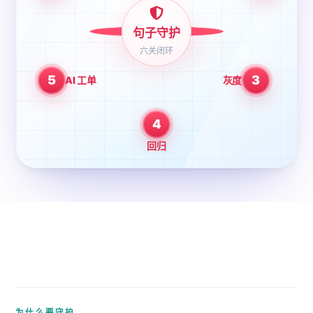
句子守护
六关闭环
5
3
AI 工单
灰度
4
回归
为什么要守护