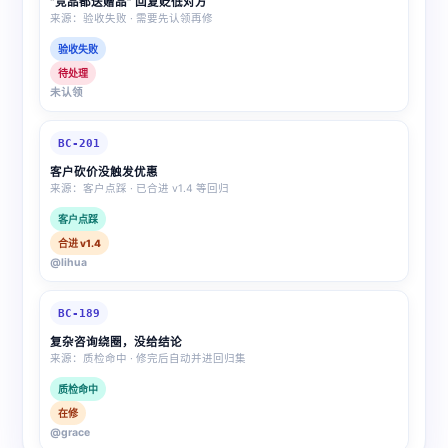
“竞品都送赠品” 回复贬低对方
来源：验收失败 · 需要先认领再修
验收失败
待处理
未认领
BC-201
客户砍价没触发优惠
来源：客户点踩 · 已合进 v1.4 等回归
客户点踩
合进 v1.4
@lihua
BC-189
复杂咨询绕圈，没给结论
来源：质检命中 · 修完后自动并进回归集
质检命中
在修
@grace