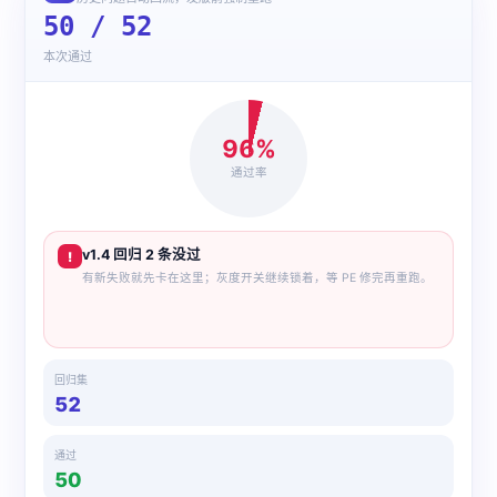
50 / 52
本次通过
96%
通过率
v1.4 回归 2 条没过
!
有新失败就先卡在这里；灰度开关继续锁着，等 PE 修完再重跑。
回归集
52
通过
50