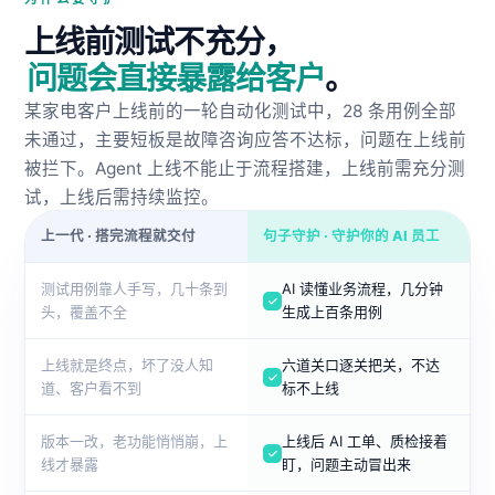
上线前测试不充分，
问题会直接暴露给客户
。
某家电客户上线前的一轮自动化测试中，28 条用例全部
未通过，主要短板是故障咨询应答不达标，问题在上线前
被拦下。Agent 上线不能止于流程搭建，上线前需充分测
试，上线后需持续监控。
上一代 · 搭完流程就交付
句子守护 · 守护你的 AI 员工
测试用例靠人手写，几十条到
AI 读懂业务流程，几分钟
头，覆盖不全
生成上百条用例
上线就是终点，坏了没人知
六道关口逐关把关，不达
道、客户看不到
标不上线
版本一改，老功能悄悄崩，上
上线后 AI 工单、质检接着
线才暴露
盯，问题主动冒出来