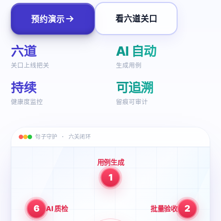
看六道关口
预约演示
六道
AI 自动
关口上线把关
生成用例
持续
可追溯
健康度监控
留痕可审计
句子守护 · 六关闭环
用例生成
1
6
2
AI 质检
批量验收