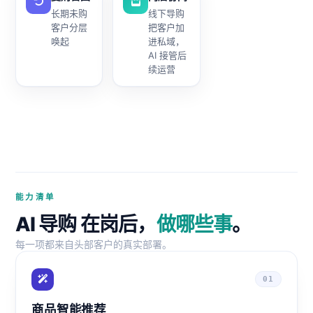
长期未购
线下导购
客户分层
把客户加
唤起
进私域，
AI 接管后
续运营
能力清单
AI 导购 在岗后，
做哪些事
。
每一项都来自头部客户的真实部署。
01
商品智能推荐