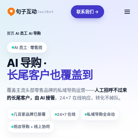
句子互动
联系我们 →
JuziBot
首页
/
AI 员工
/
AI 导购
AI 员工 · 零售岗
AI 导购 ·
长尾客户也覆盖到
覆盖主流头部零售品牌的私域导购运营——
人工招呼不过来
的长尾客户，由 AI 接管
。24×7 在线响应，转化不掉队。
几百家品牌已部署
24×7 在线
私域导购全自动
到店导购 + 线上协同