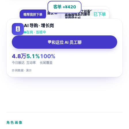
GUIDE
客单 +¥420
王姐好，您之前看的那款风
您 165cm/52kg 建议 M
AI 导购 · 给客户王女士的推送
还有同色系的腰带搭配，配
已下单
衣到货了～
嗯帮我拼下单
码，肩线刚好
着穿超有型
AI 导购 · 增长岗
在岗 · 当班中
💬
和这位 AI 员工聊
4.8万
5.1%
100%
今日触达
互动率
长尾覆盖
示例数据 · 演示
角色画像